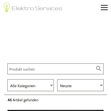

Elektro Services
Jobst
Elektrotechnik
Online Shop
46
Artikel gefunden