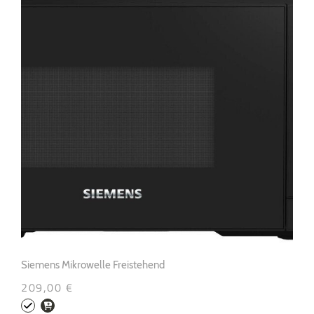
Siemens Mikrowelle Freistehend
209,00 €