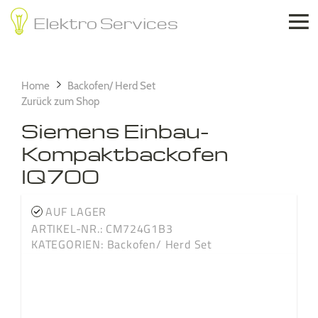

Elektro Services
Home
Backofen/ Herd Set
Zurück zum Shop
Siemens Einbau-
Kompaktbackofen
IQ700
AUF LAGER
ARTIKEL-NR.: CM724G1B3
KATEGORIEN:
Backofen/ Herd Set