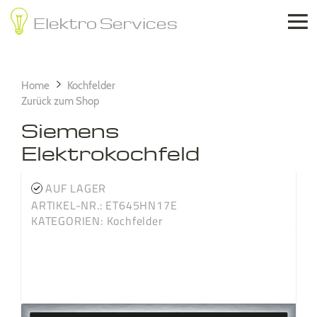

Elektro Services
Home
Kochfelder
Zurück zum Shop
Siemens
Elektrokochfeld
AUF LAGER
ARTIKEL-NR.: ET645HN17E
KATEGORIEN:
Kochfelder