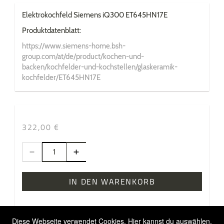
Elektrokochfeld Siemens iQ300 ET645HN17E
Produktdatenblatt:
https://www.siemens-home.bsh-
group.com/at/de/product/kochen-und-
backen/kochfelder-und-kochstellen/glaskeramik-
kochfelder/ET645HN17E
322,00 €
IN DEN WARENKORB
Diese Webseite verwendet Cookies. Hier kannst du auswählen,