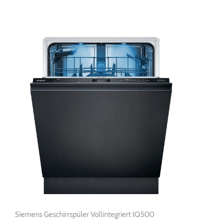
Siemens Geschirrspüler Vollintegriert IQ500